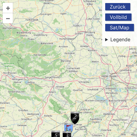
+
Zurück
–
Vollbild
Sat/Map
Legende