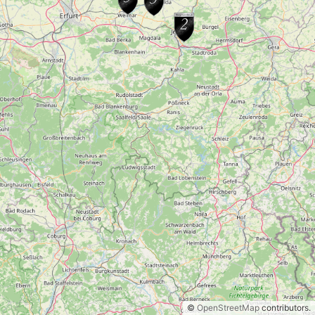
©
OpenStreetMap
contributors.