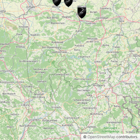
©
OpenStreetMap
contributors.