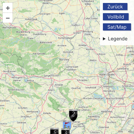
+
Zurück
–
Vollbild
Sat/Map
Legende