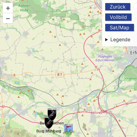
+
Zurück
–
Vollbild
Sat/Map
Legende