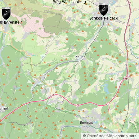
©
OpenStreetMap
contributors.