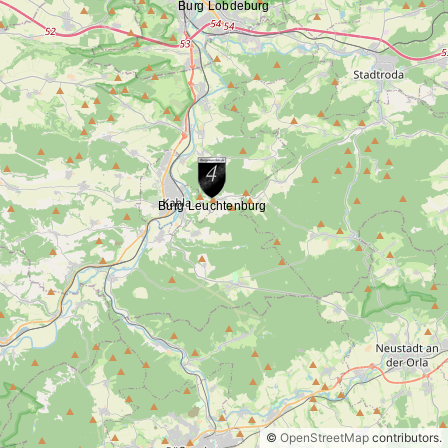
©
OpenStreetMap
contributors.