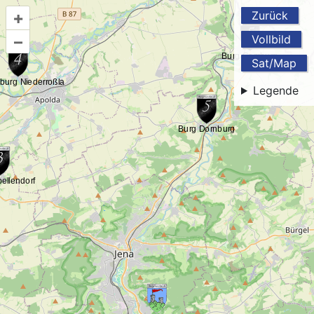
+
Zurück
–
Vollbild
Sat/Map
Legende