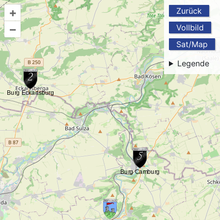
+
Zurück
–
Vollbild
Sat/Map
Legende