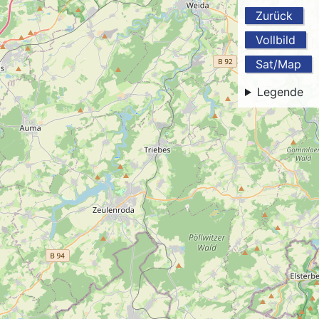
Zurück
Vollbild
Sat/Map
Legende