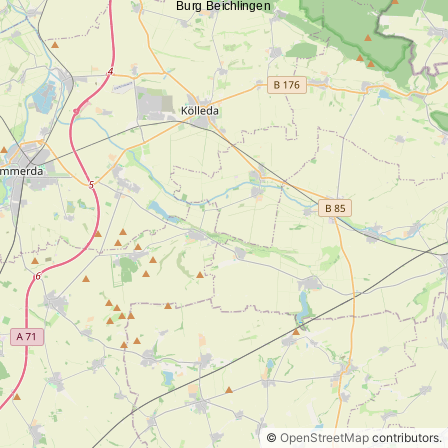
©
OpenStreetMap
contributors.