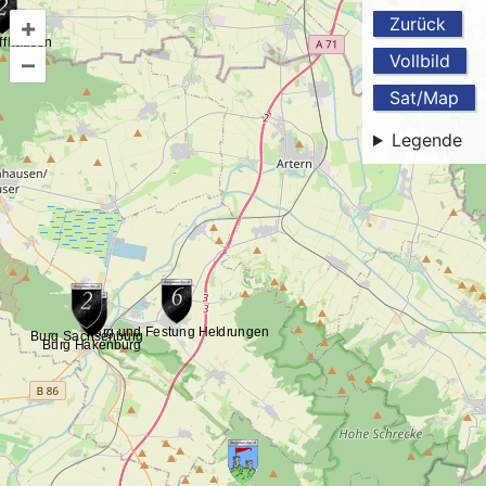
+
Zurück
–
Vollbild
Sat/Map
Legende