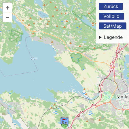
+
Zurück
–
Vollbild
Sat/Map
Legende