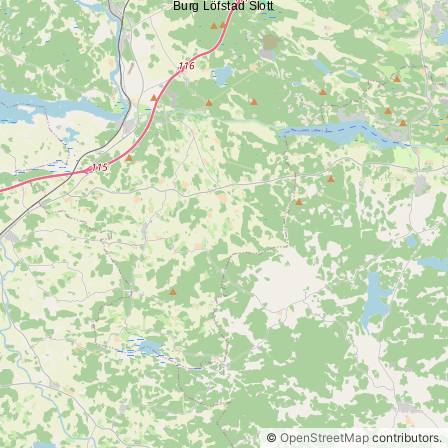
©
OpenStreetMap
contributors.