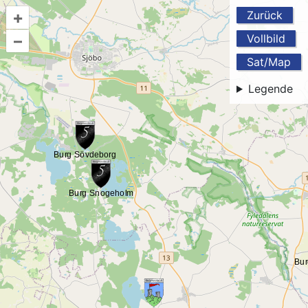
+
Zurück
–
Vollbild
Sat/Map
Legende