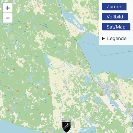
+
Zurück
–
Vollbild
Sat/Map
Legende