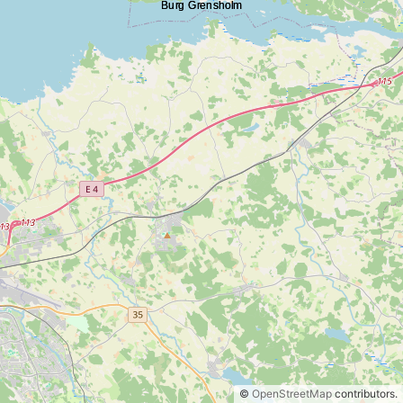
©
OpenStreetMap
contributors.