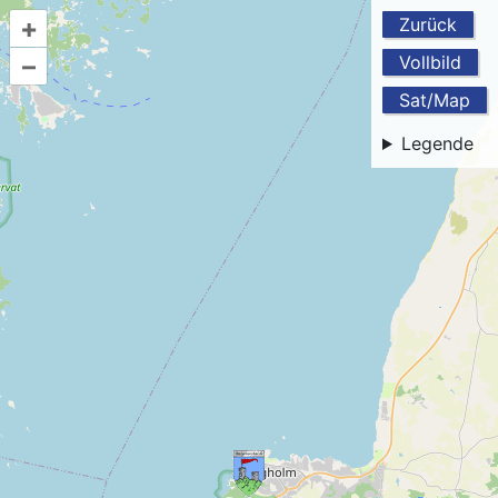
+
Zurück
–
Vollbild
Sat/Map
Legende