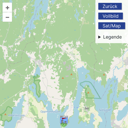
+
Zurück
–
Vollbild
Sat/Map
Legende