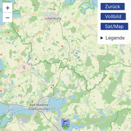
+
Zurück
–
Vollbild
Sat/Map
Legende