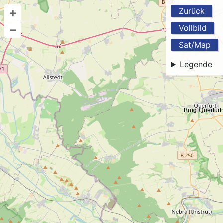
+
Zurück
–
Vollbild
Sat/Map
Legende