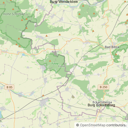
©
OpenStreetMap
contributors.