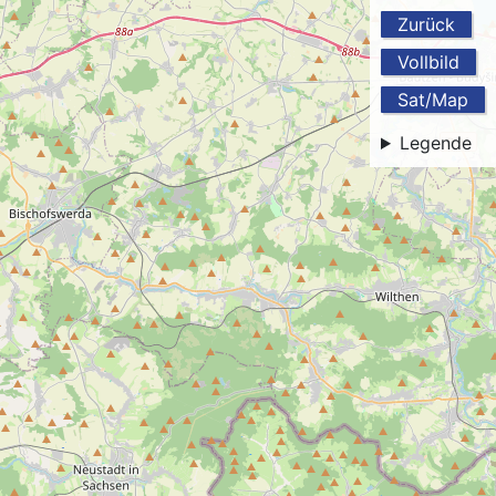
Zurück
Vollbild
Sat/Map
Legende