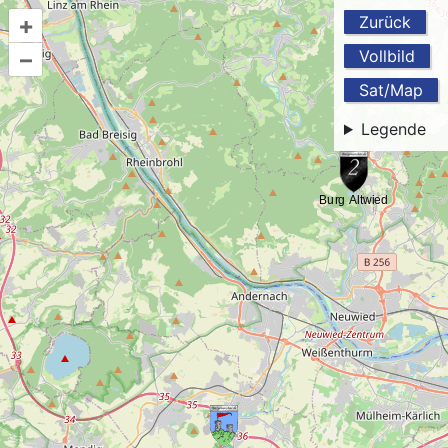
+
Zurück
–
Vollbild
Sat/Map
Legende