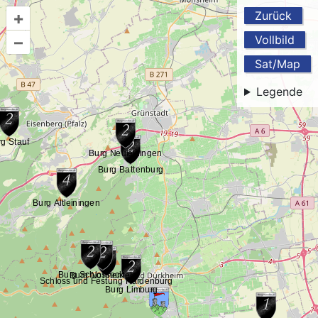
+
Zurück
–
Vollbild
Sat/Map
Legende