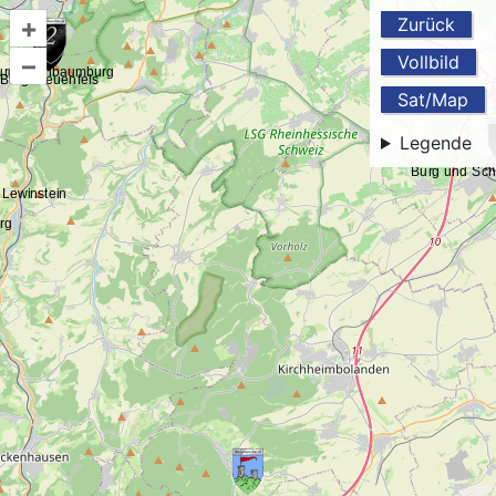
+
Zurück
–
Vollbild
Sat/Map
Legende