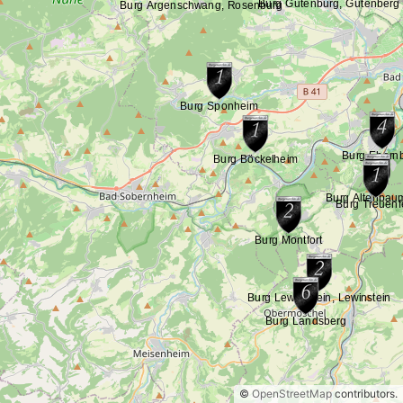
©
OpenStreetMap
contributors.