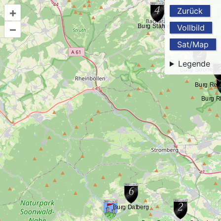
+
Zurück
–
Vollbild
Sat/Map
Legende