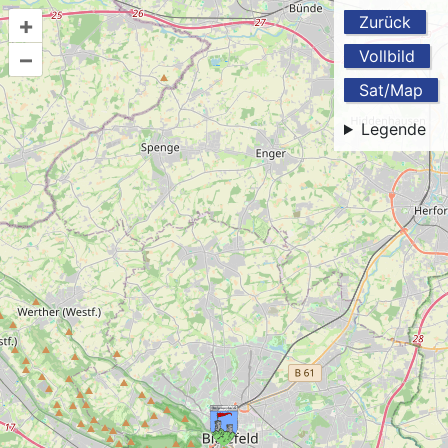
+
Zurück
–
Vollbild
Sat/Map
Legende