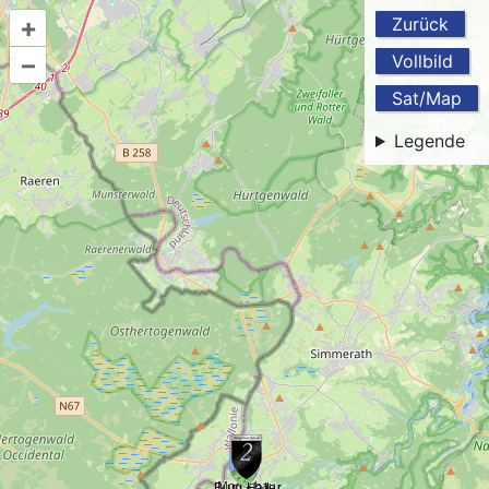
+
Zurück
–
Vollbild
Sat/Map
Legende