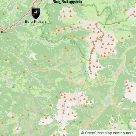
©
OpenStreetMap
contributors.