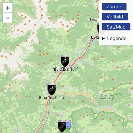
+
Zurück
–
Vollbild
Sat/Map
Legende