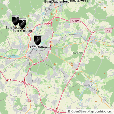
©
OpenStreetMap
contributors.