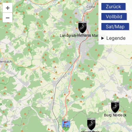
+
Zurück
–
Vollbild
Sat/Map
Legende