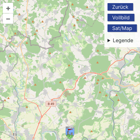
+
Zurück
–
Vollbild
Sat/Map
Legende