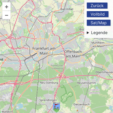
+
Zurück
–
Vollbild
Sat/Map
Legende