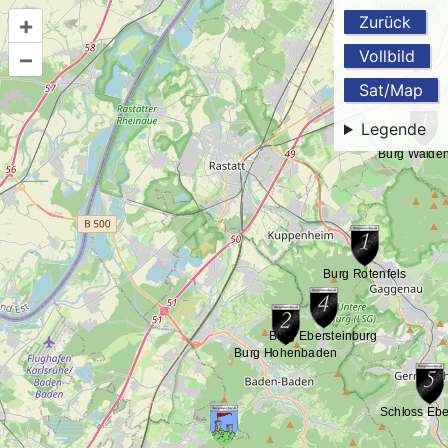
+
Zurück
–
Vollbild
Sat/Map
Legende