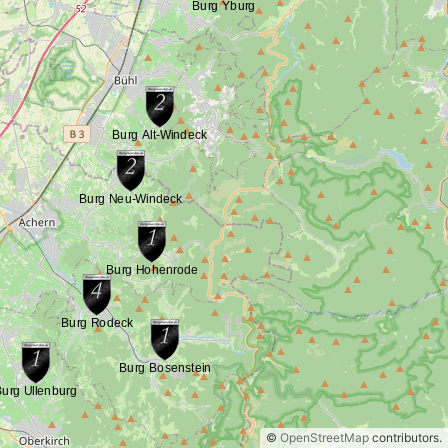
©
OpenStreetMap
contributors.