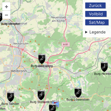
+
Zurück
–
Vollbild
Sat/Map
Legende