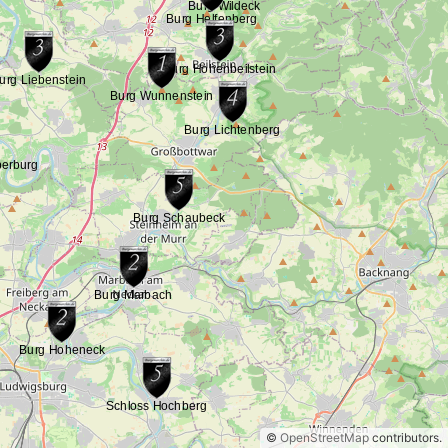
©
OpenStreetMap
contributors.