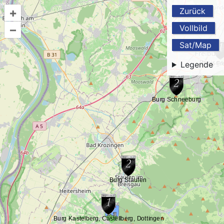
+
Zurück
–
Vollbild
Sat/Map
Legende