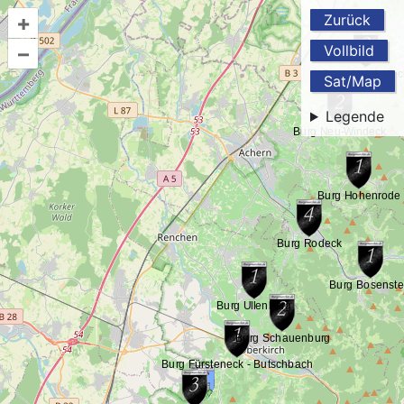
+
Zurück
–
Vollbild
Sat/Map
Legende