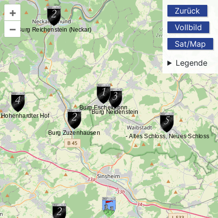
+
Zurück
–
Vollbild
Sat/Map
Legende