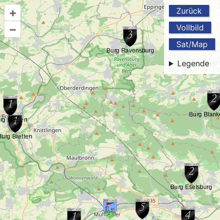
+
Zurück
–
Vollbild
Sat/Map
Legende