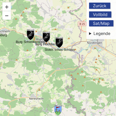
+
Zurück
–
Vollbild
Sat/Map
Legende