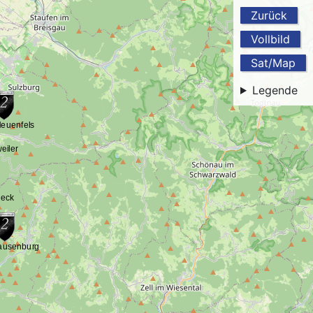
Zurück
Vollbild
Sat/Map
Legende