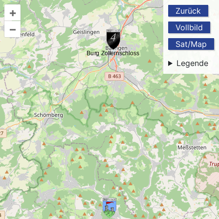
+
Zurück
–
Vollbild
Sat/Map
Legende