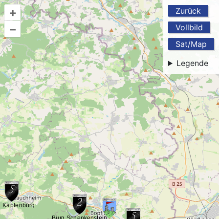
+
Zurück
–
Vollbild
Sat/Map
Legende