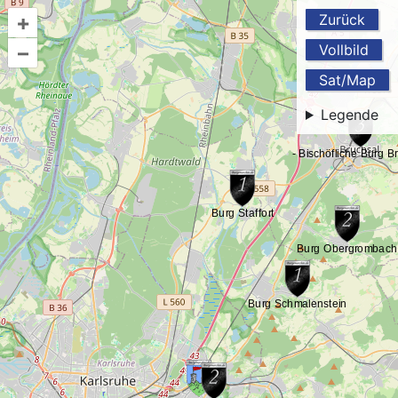
+
Zurück
–
Vollbild
Sat/Map
Legende