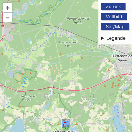
+
Zurück
–
Vollbild
Sat/Map
Legende