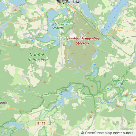
©
OpenStreetMap
contributors.