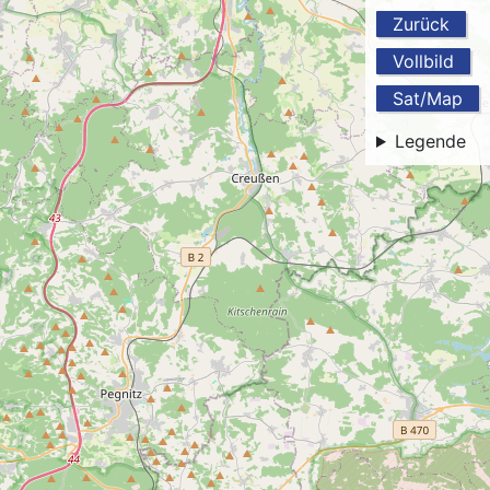
Zurück
Vollbild
Sat/Map
Legende