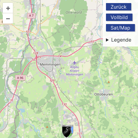
+
Zurück
–
Vollbild
Sat/Map
Legende