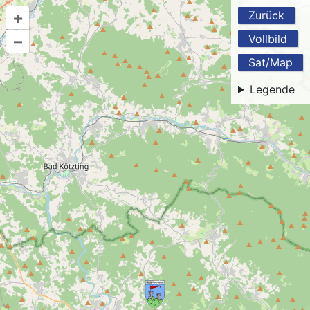
+
Zurück
–
Vollbild
Sat/Map
Legende