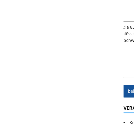
be
VER
Ke