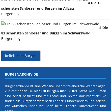
4 Die 15
schönsten Schlösser und Burgen im Allgäu
Burgenblog
5 Die
83 schönsten Schlösser und Burgen im Schwarzwald
Burgenblog
beliebteste Burgen
BURGENARCHIV.DE
Burgenarchiv.de ist eine Website über mittelalterliche Wehranlagen.
Zur Zeit finden Sie hier
930 Burgen und 36.871 Fotos
. Alle Burgen
sind selbst besucht und mit Fotos und Texten dokumentiert. Sie
finden alle Burgen sortiert nach
Länder, Bundesländern
und
Karten
.
Wir wünschen Ihnen viel Spaß beim Stöbern, Durchsuchen und
Lesen.