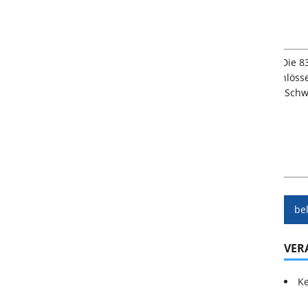
be
VER
Ke