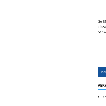
be
VER
Ke