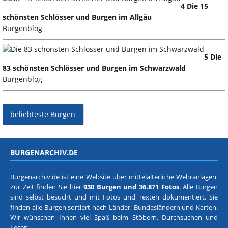
4 Die 15
schönsten Schlösser und Burgen im Allgäu
Burgenblog
5 Die
83 schönsten Schlösser und Burgen im Schwarzwald
Burgenblog
beliebteste Burgen
BURGENARCHIV.DE
Burgenarchiv.de ist eine Website über mittelalterliche Wehranlagen.
Zur Zeit finden Sie hier
930 Burgen und 36.871 Fotos
. Alle Burgen
sind selbst besucht und mit Fotos und Texten dokumentiert. Sie
finden alle Burgen sortiert nach
Länder, Bundesländern
und
Karten
.
Wir wünschen Ihnen viel Spaß beim Stöbern, Durchsuchen und
Lesen.