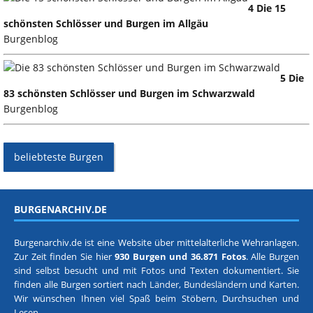
4 Die 15
schönsten Schlösser und Burgen im Allgäu
Burgenblog
5 Die
83 schönsten Schlösser und Burgen im Schwarzwald
Burgenblog
beliebteste Burgen
BURGENARCHIV.DE
Burgenarchiv.de ist eine Website über mittelalterliche Wehranlagen.
Zur Zeit finden Sie hier
930 Burgen und 36.871 Fotos
. Alle Burgen
sind selbst besucht und mit Fotos und Texten dokumentiert. Sie
finden alle Burgen sortiert nach
Länder, Bundesländern
und
Karten
.
Wir wünschen Ihnen viel Spaß beim Stöbern, Durchsuchen und
Lesen.