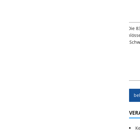
be
VER
Ke