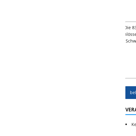
be
VER
Ke